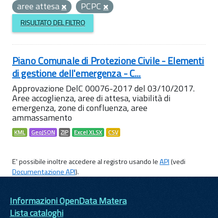
aree attesa
PCPC
RISULTATO DEL FILTRO
Piano Comunale di Protezione Civile - Elementi
di gestione dell'emergenza - C...
Approvazione DelC 00076-2017 del 03/10/2017.
Aree accoglienza, aree di attesa, viabilità di
emergenza, zone di confluenza, aree
ammassamento
KML
GeoJSON
ZIP
Excel XLSX
CSV
E' possibile inoltre accedere al registro usando le
API
(vedi
Documentazione API
).
Informazioni OpenData Matera
Lista cataloghi