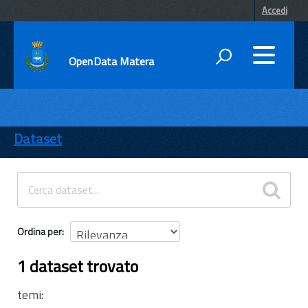
Accedi
OpenData Matera
DATI
ENTI
Dataset
TEMI
INFORMAZIONI
Ordina per
1 dataset trovato
temi: