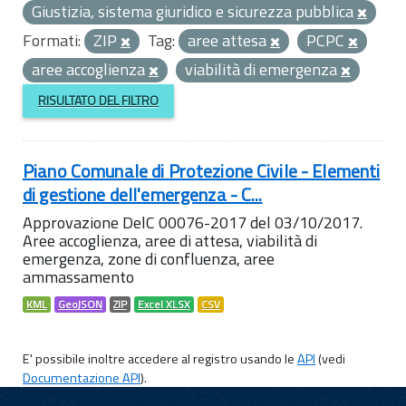
Giustizia, sistema giuridico e sicurezza pubblica
Formati:
ZIP
Tag:
aree attesa
PCPC
aree accoglienza
viabilità di emergenza
RISULTATO DEL FILTRO
Piano Comunale di Protezione Civile - Elementi
di gestione dell'emergenza - C...
Approvazione DelC 00076-2017 del 03/10/2017.
Aree accoglienza, aree di attesa, viabilità di
emergenza, zone di confluenza, aree
ammassamento
KML
GeoJSON
ZIP
Excel XLSX
CSV
E' possibile inoltre accedere al registro usando le
API
(vedi
Documentazione API
).