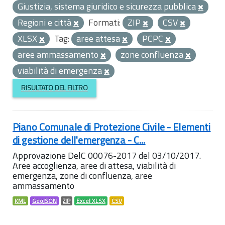
Giustizia, sistema giuridico e sicurezza pubblica
Regioni e città
Formati:
ZIP
CSV
XLSX
Tag:
aree attesa
PCPC
aree ammassamento
zone confluenza
viabilità di emergenza
RISULTATO DEL FILTRO
Piano Comunale di Protezione Civile - Elementi
di gestione dell'emergenza - C...
Approvazione DelC 00076-2017 del 03/10/2017.
Aree accoglienza, aree di attesa, viabilità di
emergenza, zone di confluenza, aree
ammassamento
KML
GeoJSON
ZIP
Excel XLSX
CSV