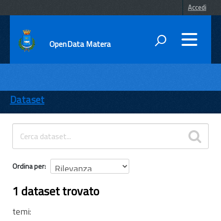
Accedi
OpenData Matera
DATI
ENTI
Dataset
TEMI
INFORMAZIONI
Ordina per
1 dataset trovato
temi: