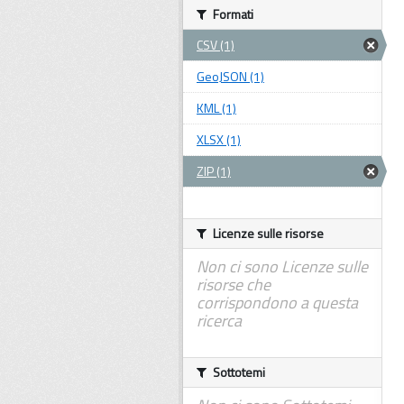
Formati
CSV (1)
GeoJSON (1)
KML (1)
XLSX (1)
ZIP (1)
Licenze sulle risorse
Non ci sono Licenze sulle
risorse che
corrispondono a questa
ricerca
Sottotemi