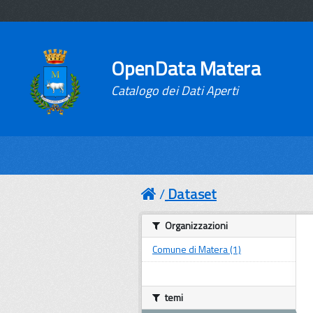
OpenData Matera
Catalogo dei Dati Aperti
Dataset
Organizzazioni
Comune di Matera (1)
temi