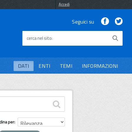
Accedi
Facebook
Twi
Seguici su
cerca nel sito
DATI
ENTI
TEMI
INFORMAZIONI
dina per