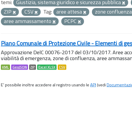
temi:
Giustizia, sistema giuridico e sicurezza pubblica
ZIP
CSV
Tag:
aree attesa
zone confluenz
aree ammassamento
PCPC
Piano Comunale di Protezione Civile - Elementi di ges
Approvazione DelC 00076-2017 del 03/10/2017. Aree accog
viabilità di emergenza, zone di confluenza, aree ammass
KML
GeoJSON
ZIP
Excel XLSX
CSV
E' possibile inoltre accedere al registro usando le
API
(vedi
Documentazi