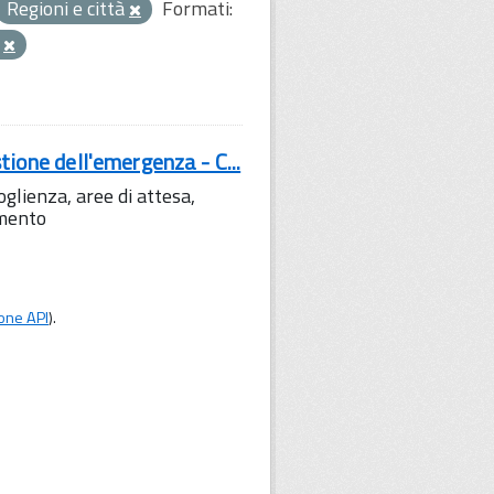
Regioni e città
Formati:
a
tione dell'emergenza - C...
lienza, aree di attesa,
amento
one API
).