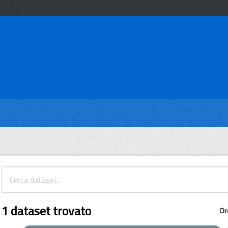
1 dataset trovato
Or