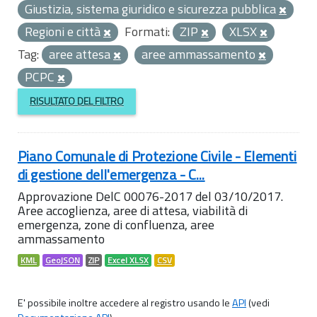
Giustizia, sistema giuridico e sicurezza pubblica
Regioni e città
Formati:
ZIP
XLSX
Tag:
aree attesa
aree ammassamento
PCPC
RISULTATO DEL FILTRO
Piano Comunale di Protezione Civile - Elementi
di gestione dell'emergenza - C...
Approvazione DelC 00076-2017 del 03/10/2017.
Aree accoglienza, aree di attesa, viabilità di
emergenza, zone di confluenza, aree
ammassamento
KML
GeoJSON
ZIP
Excel XLSX
CSV
E' possibile inoltre accedere al registro usando le
API
(vedi