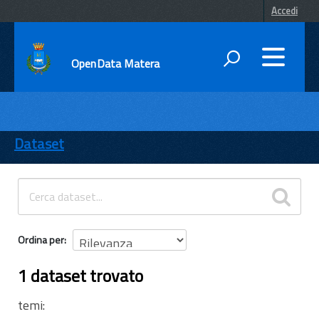
Accedi
OpenData Matera
DATI
ENTI
Dataset
TEMI
INFORMAZIONI
Ordina per
1 dataset trovato
temi: