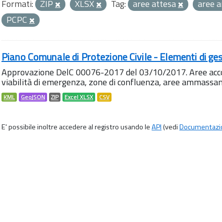
Formati:
ZIP
XLSX
Tag:
aree attesa
aree 
PCPC
Piano Comunale di Protezione Civile - Elementi di ges
Approvazione DelC 00076-2017 del 03/10/2017. Aree accog
viabilità di emergenza, zone di confluenza, aree ammass
KML
GeoJSON
ZIP
Excel XLSX
CSV
E' possibile inoltre accedere al registro usando le
API
(vedi
Documentazi