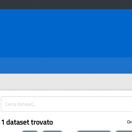
1 dataset trovato
Or