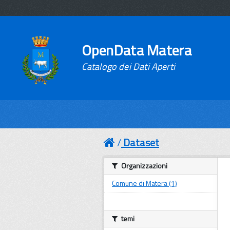
OpenData Matera
Catalogo dei Dati Aperti
Dataset
Organizzazioni
Comune di Matera (1)
temi