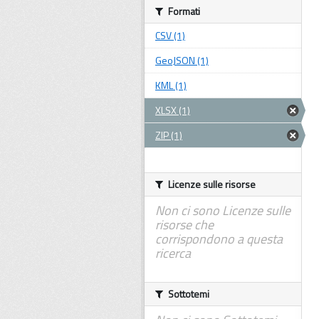
Formati
CSV (1)
GeoJSON (1)
KML (1)
XLSX (1)
ZIP (1)
Licenze sulle risorse
Non ci sono Licenze sulle
risorse che
corrispondono a questa
ricerca
Sottotemi