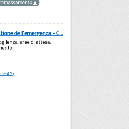
ammassamento
tione dell'emergenza - C...
lienza, aree di attesa,
amento
one API
).