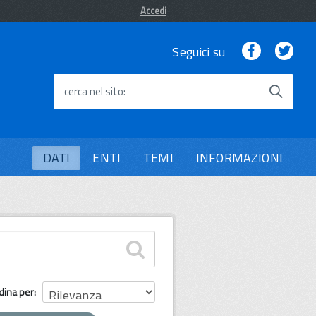
Accedi
Facebook
Twi
Seguici su
cerca nel sito
DATI
ENTI
TEMI
INFORMAZIONI
dina per