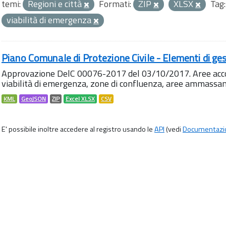
temi:
Regioni e città
Formati:
ZIP
XLSX
Tag:
viabilità di emergenza
Piano Comunale di Protezione Civile - Elementi di ges
Approvazione DelC 00076-2017 del 03/10/2017. Aree accog
viabilità di emergenza, zone di confluenza, aree ammass
KML
GeoJSON
ZIP
Excel XLSX
CSV
E' possibile inoltre accedere al registro usando le
API
(vedi
Documentazi