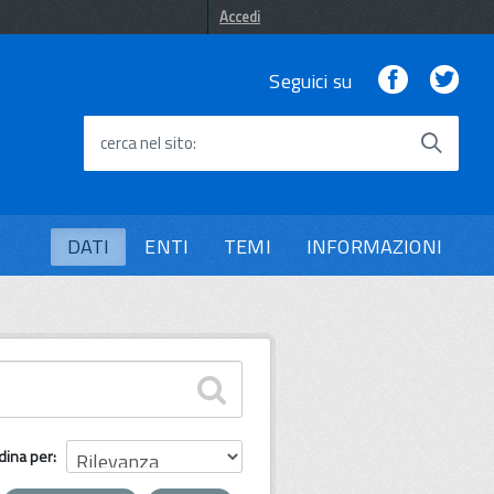
Accedi
Facebook
Twi
Seguici su
cerca nel sito
DATI
ENTI
TEMI
INFORMAZIONI
dina per