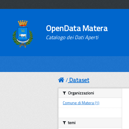
OpenData Matera
Catalogo dei Dati Aperti
Dataset
Organizzazioni
Comune di Matera (1)
temi