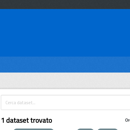
1 dataset trovato
Or