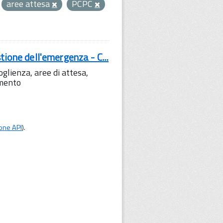
aree attesa
PCPC
tione dell'emergenza - C...
lienza, aree di attesa,
amento
one API
).