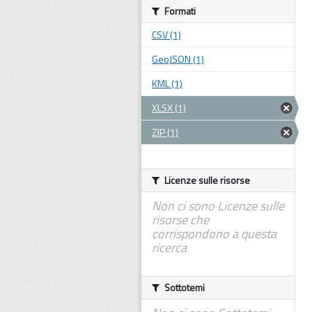
Formati
CSV (1)
GeoJSON (1)
KML (1)
XLSX (1)
ZIP (1)
Licenze sulle risorse
Non ci sono Licenze sulle
risorse che
corrispondono a questa
ricerca
Sottotemi