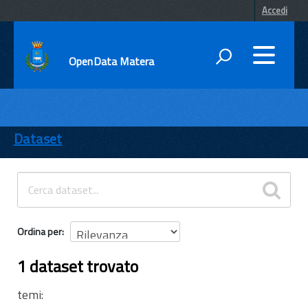
Accedi
OpenData Matera
DATI
ENTI
Dataset
TEMI
INFORMAZIONI
Ordina per
1 dataset trovato
temi: