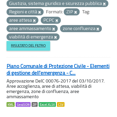
Giustizia, sistema giuridico e sicurezza pubblica
Regioni e città
Formati:
ZIP
Tag:
aree attesa
PCPC
aree ammassamento
zone confluenza
viabilità di emergenza
RISULTATO DEL FILTRO
Piano Comunale di Protezione Civile - Elementi
di gestione dell'emergenza - C...
Approvazione DelC 00076-2017 del 03/10/2017.
Aree accoglienza, aree di attesa, viabilità di
emergenza, zone di confluenza, aree
ammassamento
KML
GeoJSON
ZIP
Excel XLSX
CSV