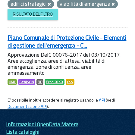
edifici strategici
viabilità di emergenza
RISULTATO DEL FILTRO
Piano Comunale di Protezione Civile - Elementi
di gestione dell'emergenza - C...
Approvazione DelC 00076-2017 del 03/10/2017.
Aree accoglienza, aree di attesa, viabilità di
emergenza, zone di confluenza, aree
ammassamento
KML
GeoJSON
ZIP
Excel XLSX
CSV
E' possibile inoltre accedere al registro usando le
API
(vedi
Documentazione API
).
Informazioni OpenData Matera
Lista cataloghi