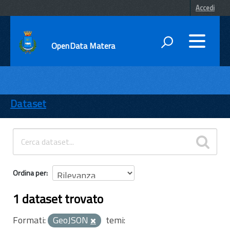
Accedi
OpenData Matera
DATI
ENTI
Dataset
TEMI
INFORMAZIONI
Ordina per
1 dataset trovato
Formati:
GeoJSON
temi: