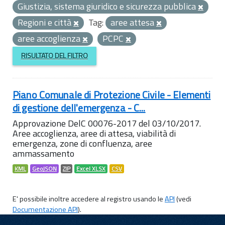
Giustizia, sistema giuridico e sicurezza pubblica
Regioni e città
Tag:
aree attesa
aree accoglienza
PCPC
RISULTATO DEL FILTRO
Piano Comunale di Protezione Civile - Elementi
di gestione dell'emergenza - C...
Approvazione DelC 00076-2017 del 03/10/2017.
Aree accoglienza, aree di attesa, viabilità di
emergenza, zone di confluenza, aree
ammassamento
KML
GeoJSON
ZIP
Excel XLSX
CSV
E' possibile inoltre accedere al registro usando le
API
(vedi
Documentazione API
).