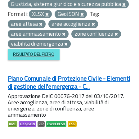
Giustizia, sistema giuridico e sicurezza pubblica
Formati:
XLSX
GeoJSON
Tag:
aree attesa
aree accoglienza
aree ammassamento
zone confluenza
viabilità di emergenza
RISULTATO DEL FILTRO
Piano Comunale di Protezione Civile - Elementi
di gestione dell'emergenza - C...
Approvazione DelC 00076-2017 del 03/10/2017.
Aree accoglienza, aree di attesa, viabilità di
emergenza, zone di confluenza, aree
ammassamento
KML
GeoJSON
ZIP
Excel XLSX
CSV