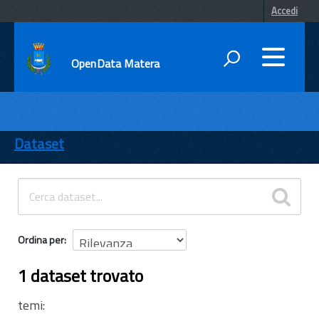
Accedi
OpenData Matera
DATI
ENTI
Dataset
TEMI
INFORMAZIONI
Ordina per
1 dataset trovato
temi: