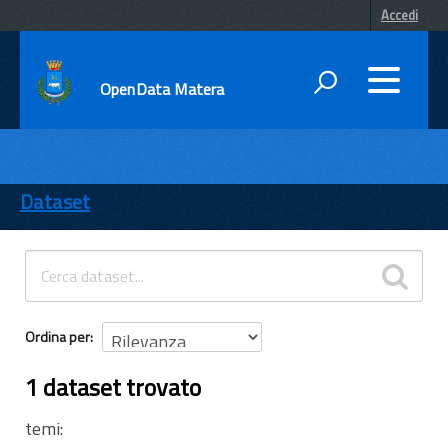
Accedi
OpenData Matera
DATI
ENTI
Dataset
TEMI
INFORMAZIONI
Ordina per
1 dataset trovato
temi: