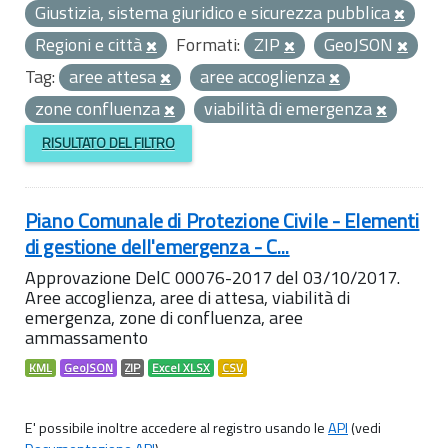
Giustizia, sistema giuridico e sicurezza pubblica
Regioni e città
Formati:
ZIP
GeoJSON
Tag:
aree attesa
aree accoglienza
zone confluenza
viabilità di emergenza
RISULTATO DEL FILTRO
Piano Comunale di Protezione Civile - Elementi
di gestione dell'emergenza - C...
Approvazione DelC 00076-2017 del 03/10/2017.
Aree accoglienza, aree di attesa, viabilità di
emergenza, zone di confluenza, aree
ammassamento
KML
GeoJSON
ZIP
Excel XLSX
CSV
E' possibile inoltre accedere al registro usando le
API
(vedi