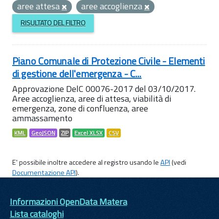
aree attesa
aree accoglienza
RISULTATO DEL FILTRO
Piano Comunale di Protezione Civile - Elementi
di gestione dell'emergenza - C...
Approvazione DelC 00076-2017 del 03/10/2017.
Aree accoglienza, aree di attesa, viabilità di
emergenza, zone di confluenza, aree
ammassamento
KML
GeoJSON
ZIP
Excel XLSX
CSV
E' possibile inoltre accedere al registro usando le
API
(vedi
Documentazione API
).
Informazioni OpenData Matera
Lista cataloghi