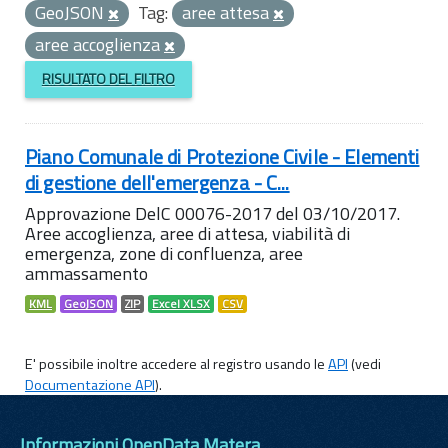
GeoJSON
Tag:
aree attesa
aree accoglienza
RISULTATO DEL FILTRO
Piano Comunale di Protezione Civile - Elementi
di gestione dell'emergenza - C...
Approvazione DelC 00076-2017 del 03/10/2017.
Aree accoglienza, aree di attesa, viabilità di
emergenza, zone di confluenza, aree
ammassamento
KML
GeoJSON
ZIP
Excel XLSX
CSV
E' possibile inoltre accedere al registro usando le
API
(vedi
Documentazione API
).
Informazioni OpenData Matera