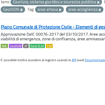
temi:
Giustizia, sistema giuridico e sicurezza pubblica
GeoJSON
Tag:
aree attesa
aree accoglienza
Piano Comunale di Protezione Civile - Elementi di ges
Approvazione DelC 00076-2017 del 03/10/2017. Aree accog
viabilità di emergenza, zone di confluenza, aree ammass
KML
GeoJSON
ZIP
Excel XLSX
CSV
E' possibile inoltre accedere al registro usando le
API
(vedi
Documentazi