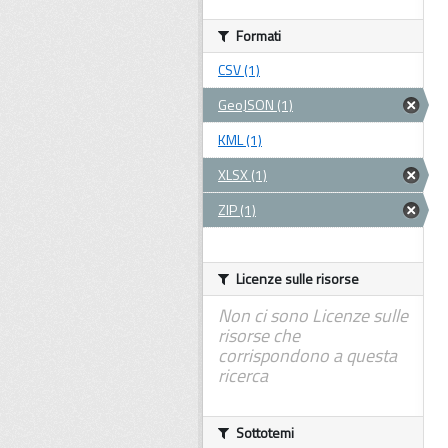
Formati
CSV (1)
GeoJSON (1)
KML (1)
XLSX (1)
ZIP (1)
Licenze sulle risorse
Non ci sono Licenze sulle
risorse che
corrispondono a questa
ricerca
Sottotemi