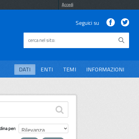
Accedi
Facebook
Twi
Seguici su
cerca nel sito
DATI
ENTI
TEMI
INFORMAZIONI
dina per