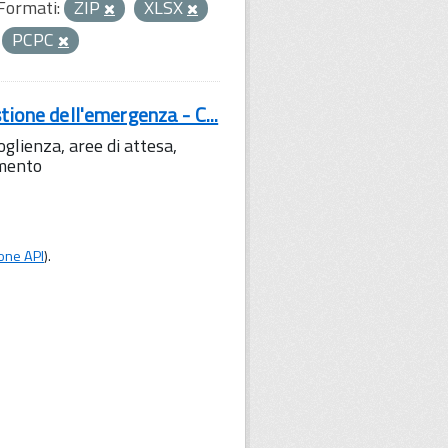
Formati:
ZIP
XLSX
PCPC
tione dell'emergenza - C...
lienza, aree di attesa,
amento
one API
).