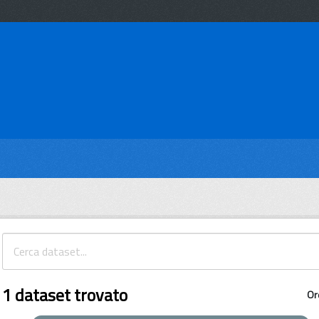
1 dataset trovato
Or