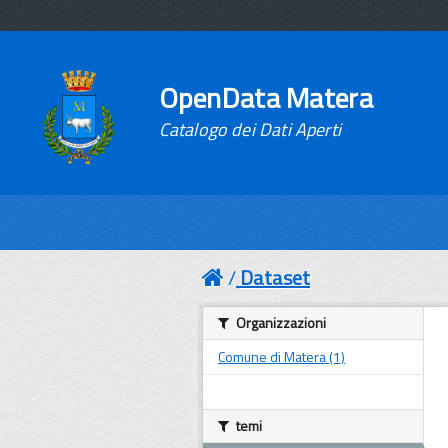
OpenData Matera
Catalogo dei Dati Aperti
Dataset
Organizzazioni
Comune di Matera (1)
temi