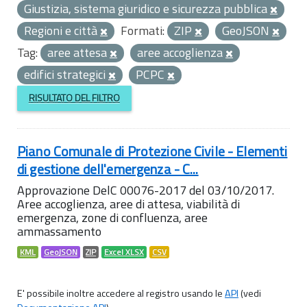
Giustizia, sistema giuridico e sicurezza pubblica
Regioni e città
Formati:
ZIP
GeoJSON
Tag:
aree attesa
aree accoglienza
edifici strategici
PCPC
RISULTATO DEL FILTRO
Piano Comunale di Protezione Civile - Elementi
di gestione dell'emergenza - C...
Approvazione DelC 00076-2017 del 03/10/2017.
Aree accoglienza, aree di attesa, viabilità di
emergenza, zone di confluenza, aree
ammassamento
KML
GeoJSON
ZIP
Excel XLSX
CSV
E' possibile inoltre accedere al registro usando le
API
(vedi