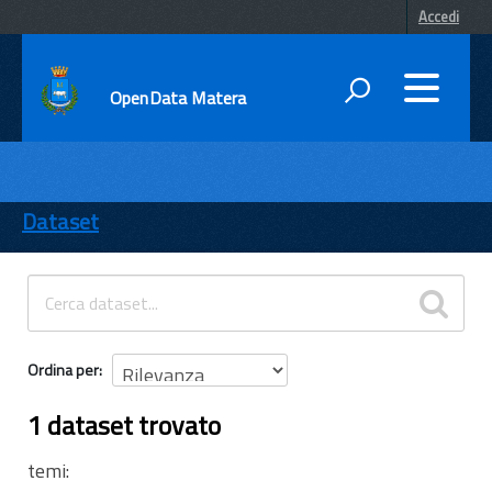
Accedi
OpenData Matera
DATI
ENTI
Dataset
TEMI
INFORMAZIONI
Ordina per
1 dataset trovato
temi: