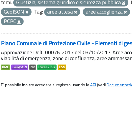
temi:
Giustizia, sistema giuridico e sicurezza pubblica
GeoJSON
Tag:
aree attesa
aree accoglienza
PCPC
Piano Comunale di Protezione Civile - Elementi di ges
Approvazione DelC 00076-2017 del 03/10/2017. Aree accog
viabilità di emergenza, zone di confluenza, aree ammass
KML
GeoJSON
ZIP
Excel XLSX
CSV
E' possibile inoltre accedere al registro usando le
API
(vedi
Documentazi