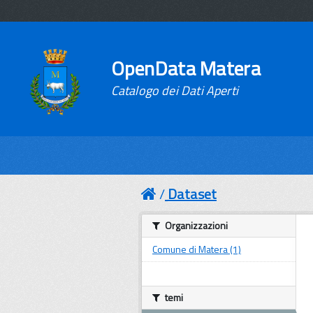
OpenData Matera
Catalogo dei Dati Aperti
Dataset
Organizzazioni
Comune di Matera (1)
temi