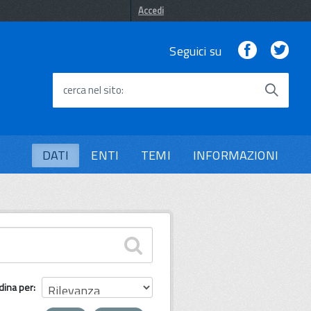
Accedi
Facebook
Twi
Seguici su
cerca nel sito
DATI
ENTI
TEMI
INFORMAZIONI
dina per