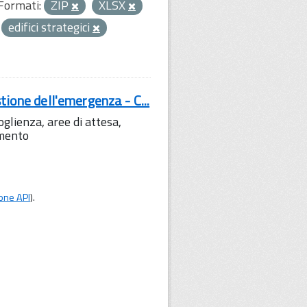
Formati:
ZIP
XLSX
edifici strategici
tione dell'emergenza - C...
lienza, aree di attesa,
amento
one API
).