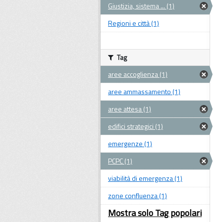
Giustizia, sistema ... (1)
Regioni e città (1)
Tag
aree accoglienza (1)
aree ammassamento (1)
aree attesa (1)
edifici strategici (1)
emergenze (1)
PCPC (1)
viabilità di emergenza (1)
zone confluenza (1)
Mostra solo Tag popolari