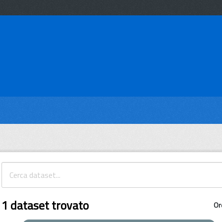
1 dataset trovato
Or