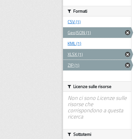
Formati
CSV (1)
GeoJSON (1)
KML (1)
XLSX (1)
ZIP (1)
Licenze sulle risorse
Non ci sono Licenze sulle
risorse che
corrispondono a questa
ricerca
Sottotemi