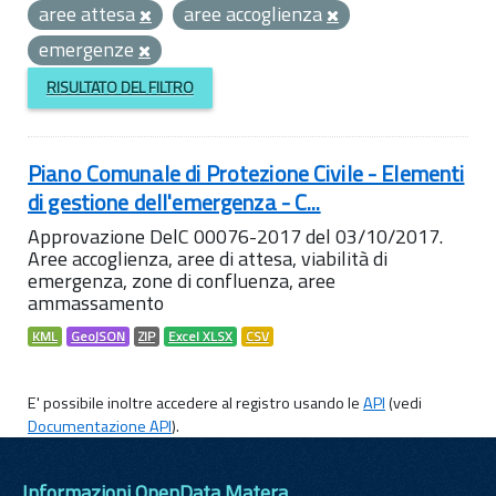
aree attesa
aree accoglienza
emergenze
RISULTATO DEL FILTRO
Piano Comunale di Protezione Civile - Elementi
di gestione dell'emergenza - C...
Approvazione DelC 00076-2017 del 03/10/2017.
Aree accoglienza, aree di attesa, viabilità di
emergenza, zone di confluenza, aree
ammassamento
KML
GeoJSON
ZIP
Excel XLSX
CSV
E' possibile inoltre accedere al registro usando le
API
(vedi
Documentazione API
).
Informazioni OpenData Matera