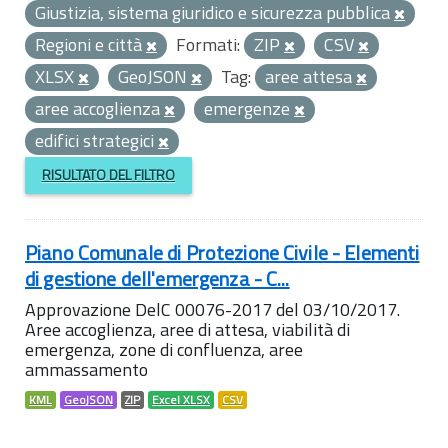
Giustizia, sistema giuridico e sicurezza pubblica
Regioni e città
Formati:
ZIP
CSV
XLSX
GeoJSON
Tag:
aree attesa
aree accoglienza
emergenze
edifici strategici
RISULTATO DEL FILTRO
Piano Comunale di Protezione Civile - Elementi
di gestione dell'emergenza - C...
Approvazione DelC 00076-2017 del 03/10/2017.
Aree accoglienza, aree di attesa, viabilità di
emergenza, zone di confluenza, aree
ammassamento
KML
GeoJSON
ZIP
Excel XLSX
CSV