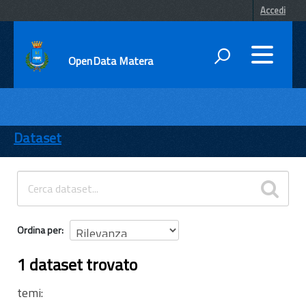
Accedi
OpenData Matera
DATI
ENTI
Dataset
TEMI
INFORMAZIONI
Ordina per
1 dataset trovato
temi: