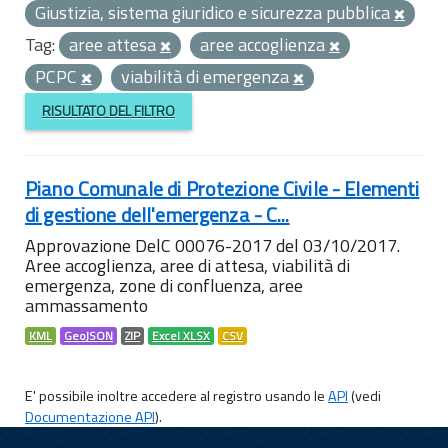
Giustizia, sistema giuridico e sicurezza pubblica
Tag:
aree attesa
aree accoglienza
PCPC
viabilità di emergenza
RISULTATO DEL FILTRO
Piano Comunale di Protezione Civile - Elementi
di gestione dell'emergenza - C...
Approvazione DelC 00076-2017 del 03/10/2017.
Aree accoglienza, aree di attesa, viabilità di
emergenza, zone di confluenza, aree
ammassamento
KML
GeoJSON
ZIP
Excel XLSX
CSV
E' possibile inoltre accedere al registro usando le
API
(vedi
Documentazione API
).