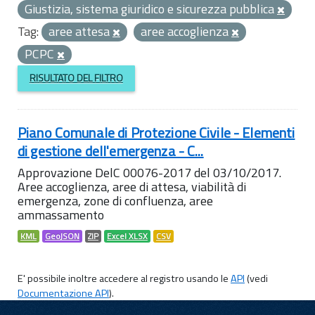
Giustizia, sistema giuridico e sicurezza pubblica
Tag:
aree attesa
aree accoglienza
PCPC
RISULTATO DEL FILTRO
Piano Comunale di Protezione Civile - Elementi
di gestione dell'emergenza - C...
Approvazione DelC 00076-2017 del 03/10/2017.
Aree accoglienza, aree di attesa, viabilità di
emergenza, zone di confluenza, aree
ammassamento
KML
GeoJSON
ZIP
Excel XLSX
CSV
E' possibile inoltre accedere al registro usando le
API
(vedi
Documentazione API
).