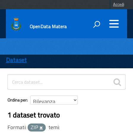
Accedi
OpenData Matera
DATI
ENTI
Dataset
TEMI
INFORMAZIONI
Ordina per
1 dataset trovato
Formati:
ZIP
temi: