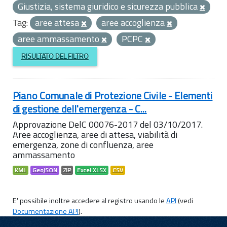
Giustizia, sistema giuridico e sicurezza pubblica
Tag:
aree attesa
aree accoglienza
aree ammassamento
PCPC
RISULTATO DEL FILTRO
Piano Comunale di Protezione Civile - Elementi
di gestione dell'emergenza - C...
Approvazione DelC 00076-2017 del 03/10/2017.
Aree accoglienza, aree di attesa, viabilità di
emergenza, zone di confluenza, aree
ammassamento
KML
GeoJSON
ZIP
Excel XLSX
CSV
E' possibile inoltre accedere al registro usando le
API
(vedi
Documentazione API
).