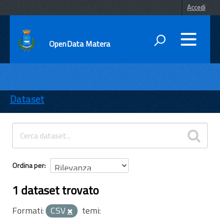
Accedi
OpenData Matera
DATI
ENTI
Dataset
TEMI
INFORMAZIONI
Ordina per
1 dataset trovato
Formati:
CSV
temi: