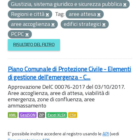
Giustizia, sistema giuridico e sicurezza pubblica
Regioni e città
Tag:
aree attesa
aree accoglienza
edifici strategici
PCPC
RISULTATO DEL FILTRO
Piano Comunale di Protezione Civile - Elementi
di gestione dell'emergenza - C...
Approvazione DelC 00076-2017 del 03/10/2017.
Aree accoglienza, aree di attesa, viabilità di
emergenza, zone di confluenza, aree
ammassamento
KML
GeoJSON
ZIP
Excel XLSX
CSV
E' possibile inoltre accedere al registro usando le
API
(vedi