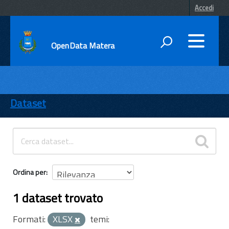
Accedi
OpenData Matera
DATI
ENTI
Dataset
TEMI
INFORMAZIONI
Ordina per
1 dataset trovato
Formati:
XLSX
temi: