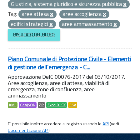
Giustizia, sistema giuridico e sicurezza pubblica
Tag:
aree attesa
aree accoglienza
edifici strategici
aree ammassamento
RISULTATO DEL FILTRO
Piano Comunale di Protezione Civile - Elementi
di gestione dell'emergenza - C...
Approvazione DelC 00076-2017 del 03/10/2017.
Aree accoglienza, aree di attesa, viabilità di
emergenza, zone di confluenza, aree
ammassamento
KML
GeoJSON
ZIP
Excel XLSX
CSV
E' possibile inoltre accedere al registro usando le
API
(vedi
Documentazione API
).