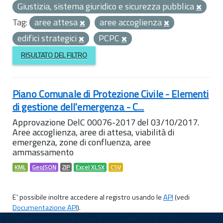
Giustizia, sistema giuridico e sicurezza pubblica
Tag:
aree attesa
aree accoglienza
edifici strategici
PCPC
RISULTATO DEL FILTRO
Piano Comunale di Protezione Civile - Elementi
di gestione dell'emergenza - C...
Approvazione DelC 00076-2017 del 03/10/2017.
Aree accoglienza, aree di attesa, viabilità di
emergenza, zone di confluenza, aree
ammassamento
KML
GeoJSON
ZIP
Excel XLSX
CSV
E' possibile inoltre accedere al registro usando le
API
(vedi
Documentazione API
).