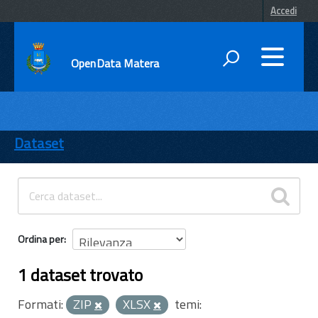
Accedi
OpenData Matera
DATI
ENTI
Dataset
TEMI
INFORMAZIONI
Ordina per
1 dataset trovato
Formati:
ZIP
XLSX
temi: