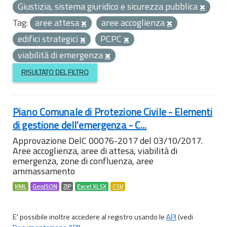
Giustizia, sistema giuridico e sicurezza pubblica
Tag:
aree attesa
aree accoglienza
edifici strategici
PCPC
viabilità di emergenza
RISULTATO DEL FILTRO
Piano Comunale di Protezione Civile - Elementi
di gestione dell'emergenza - C...
Approvazione DelC 00076-2017 del 03/10/2017.
Aree accoglienza, aree di attesa, viabilità di
emergenza, zone di confluenza, aree
ammassamento
KML
GeoJSON
ZIP
Excel XLSX
CSV
E' possibile inoltre accedere al registro usando le
API
(vedi