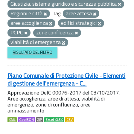
Giustizia, sistema giuridico e sicurezza pubblica
Regioni e città
Tag:
aree attesa
aree accoglienza
edifici strategici
PCPC
zone confluenza
viabilità di emergenza
RISULTATO DEL FILTRO
Piano Comunale di Protezione Civile - Elementi
di gestione dell'emergenza - C...
Approvazione DelC 00076-2017 del 03/10/2017.
Aree accoglienza, aree di attesa, viabilità di
emergenza, zone di confluenza, aree
ammassamento
KML
GeoJSON
ZIP
Excel XLSX
CSV