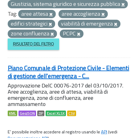
Giustizia, sistema giuridico e sicurezza pubblica
Tag:
aree attesa
aree accoglienza
edifici strategici
viabilità di emergenza
zone confluenza
PCPC
RISULTATO DEL FILTRO
Piano Comunale di Protezione Civile - Elementi
di gestione dell'emergenza - C...
Approvazione DelC 00076-2017 del 03/10/2017.
Aree accoglienza, aree di attesa, viabilità di
emergenza, zone di confluenza, aree
ammassamento
KML
GeoJSON
ZIP
Excel XLSX
CSV
E' possibile inoltre accedere al registro usando le
API
(vedi