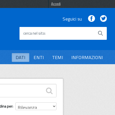
Accedi
Facebook
Twi
Seguici su
cerca nel sito
DATI
ENTI
TEMI
INFORMAZIONI
dina per