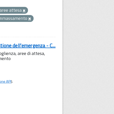
aree attesa
ammassamento
tione dell'emergenza - C...
lienza, aree di attesa,
amento
one API
).