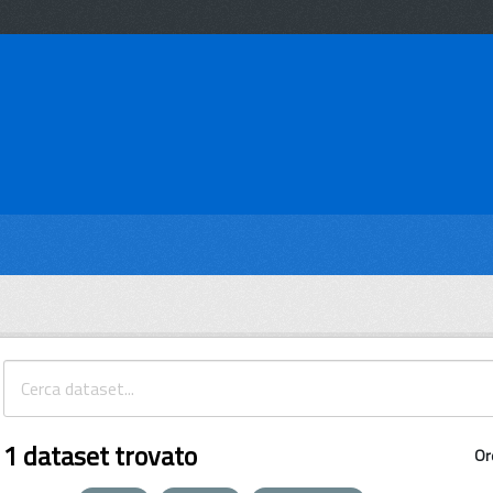
1 dataset trovato
Or