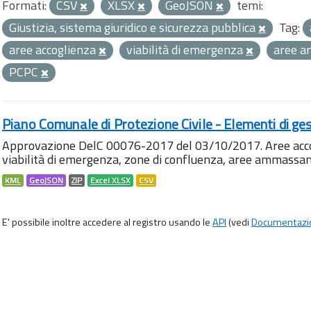
Formati:
CSV
XLSX
GeoJSON
temi:
Giustizia, sistema giuridico e sicurezza pubblica
Tag:
aree accoglienza
viabilità di emergenza
aree 
PCPC
Piano Comunale di Protezione Civile - Elementi di ges
Approvazione DelC 00076-2017 del 03/10/2017. Aree accog
viabilità di emergenza, zone di confluenza, aree ammass
KML
GeoJSON
ZIP
Excel XLSX
CSV
E' possibile inoltre accedere al registro usando le
API
(vedi
Documentazi