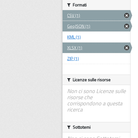
Formati
CSV (1)
GeoJSON (1)
KML (1)
XLSX (1)
ZIP (1)
Licenze sulle risorse
Non ci sono Licenze sulle
risorse che
corrispondono a questa
ricerca
Sottotemi