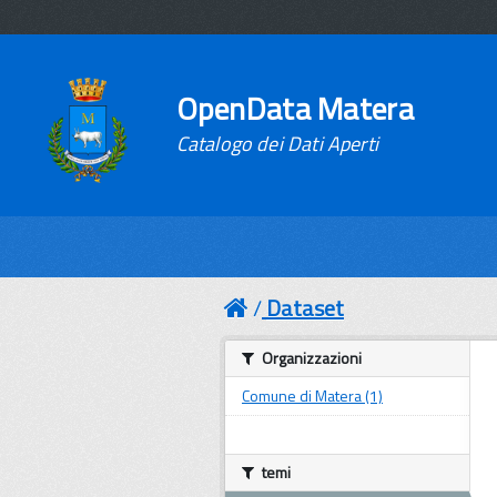
OpenData Matera
Catalogo dei Dati Aperti
Dataset
Organizzazioni
Comune di Matera (1)
temi