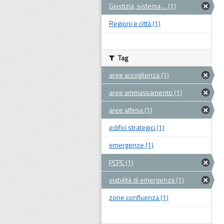
Giustizia, sistema ... (1)
Regioni e città (1)
Tag
aree accoglienza (1)
aree ammassamento (1)
aree attesa (1)
edifici strategici (1)
emergenze (1)
PCPC (1)
viabilità di emergenza (1)
zone confluenza (1)