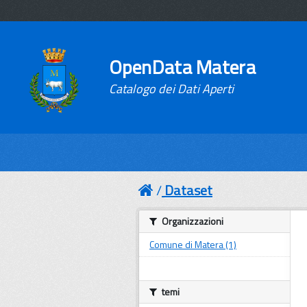
OpenData Matera
Catalogo dei Dati Aperti
Dataset
Organizzazioni
Comune di Matera (1)
temi