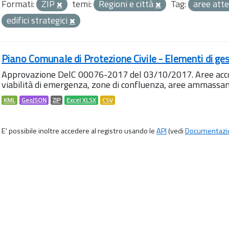
Formati:
ZIP
temi:
Regioni e città
Tag:
aree att
edifici strategici
Piano Comunale di Protezione Civile - Elementi di ges
Approvazione DelC 00076-2017 del 03/10/2017. Aree accog
viabilità di emergenza, zone di confluenza, aree ammass
KML
GeoJSON
ZIP
Excel XLSX
CSV
E' possibile inoltre accedere al registro usando le
API
(vedi
Documentazi