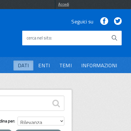
Accedi
Facebook
Twi
Seguici su
cerca nel sito
DATI
ENTI
TEMI
INFORMAZIONI
dina per