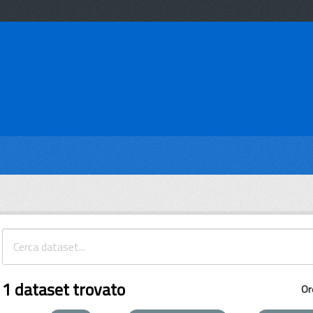
1 dataset trovato
Or