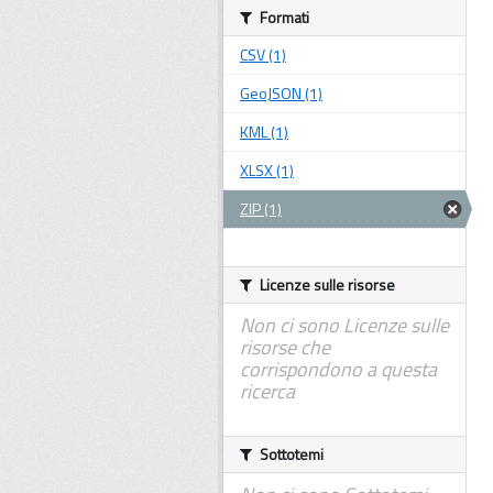
Formati
CSV (1)
GeoJSON (1)
KML (1)
XLSX (1)
ZIP (1)
Licenze sulle risorse
Non ci sono Licenze sulle
risorse che
corrispondono a questa
ricerca
Sottotemi