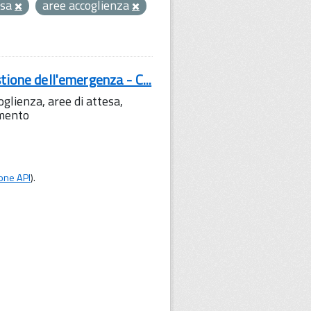
esa
aree accoglienza
tione dell'emergenza - C...
lienza, aree di attesa,
amento
one API
).