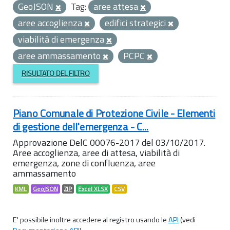
GeoJSON
Tag:
aree attesa
aree accoglienza
edifici strategici
viabilità di emergenza
aree ammassamento
PCPC
RISULTATO DEL FILTRO
Piano Comunale di Protezione Civile - Elementi
di gestione dell'emergenza - C...
Approvazione DelC 00076-2017 del 03/10/2017.
Aree accoglienza, aree di attesa, viabilità di
emergenza, zone di confluenza, aree
ammassamento
KML
GeoJSON
ZIP
Excel XLSX
CSV
E' possibile inoltre accedere al registro usando le
API
(vedi