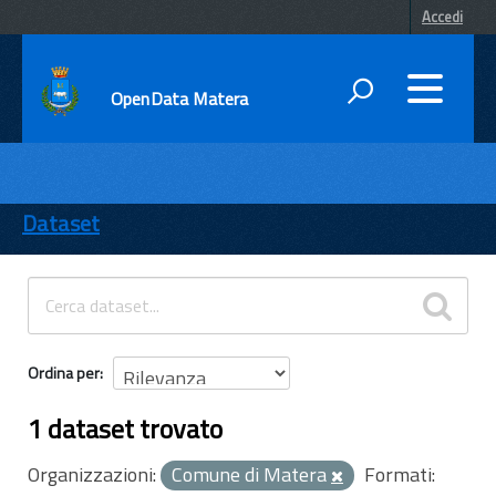
Accedi
OpenData Matera
DATI
ENTI
Dataset
TEMI
INFORMAZIONI
Ordina per
1 dataset trovato
Organizzazioni:
Comune di Matera
Formati: