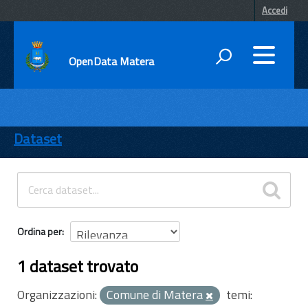
Accedi
OpenData Matera
DATI
ENTI
Dataset
TEMI
INFORMAZIONI
Ordina per
1 dataset trovato
Organizzazioni:
Comune di Matera
temi: