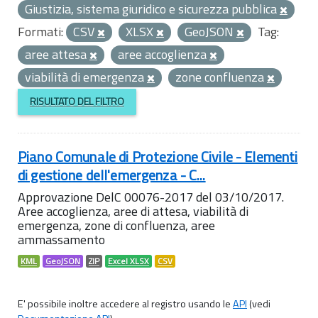
Giustizia, sistema giuridico e sicurezza pubblica
Formati:
CSV
XLSX
GeoJSON
Tag:
aree attesa
aree accoglienza
viabilità di emergenza
zone confluenza
RISULTATO DEL FILTRO
Piano Comunale di Protezione Civile - Elementi
di gestione dell'emergenza - C...
Approvazione DelC 00076-2017 del 03/10/2017.
Aree accoglienza, aree di attesa, viabilità di
emergenza, zone di confluenza, aree
ammassamento
KML
GeoJSON
ZIP
Excel XLSX
CSV
E' possibile inoltre accedere al registro usando le
API
(vedi