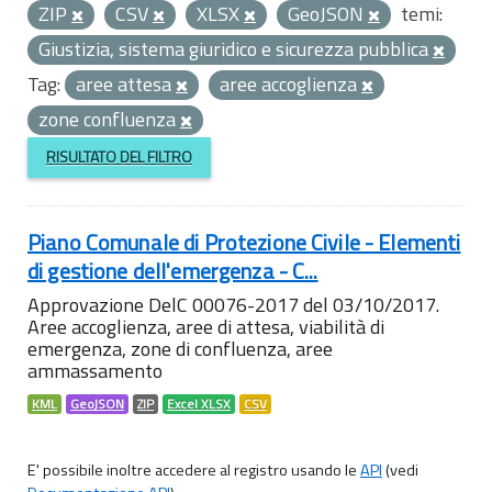
ZIP
CSV
XLSX
GeoJSON
temi:
Giustizia, sistema giuridico e sicurezza pubblica
Tag:
aree attesa
aree accoglienza
zone confluenza
RISULTATO DEL FILTRO
Piano Comunale di Protezione Civile - Elementi
di gestione dell'emergenza - C...
Approvazione DelC 00076-2017 del 03/10/2017.
Aree accoglienza, aree di attesa, viabilità di
emergenza, zone di confluenza, aree
ammassamento
KML
GeoJSON
ZIP
Excel XLSX
CSV
E' possibile inoltre accedere al registro usando le
API
(vedi