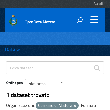
Accedi
OpenData Matera
DATI
ENTI
Dataset
TEMI
INFORMAZIONI
Ordina per
1 dataset trovato
Organizzazioni:
Comune di Matera
Formati: