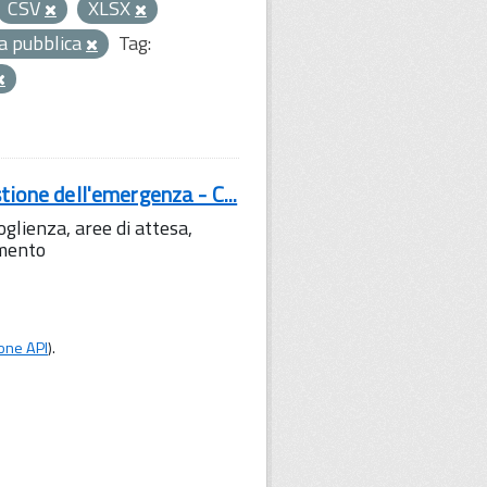
CSV
XLSX
za pubblica
Tag:
tione dell'emergenza - C...
lienza, aree di attesa,
amento
one API
).