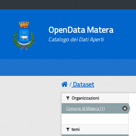
OpenData Matera
Catalogo dei Dati Aperti
Dataset
Organizzazioni
Comune di Matera (1)
temi