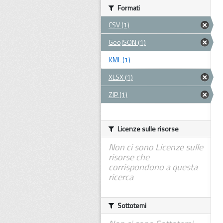
Formati
CSV (1)
GeoJSON (1)
KML (1)
XLSX (1)
ZIP (1)
Licenze sulle risorse
Non ci sono Licenze sulle
risorse che
corrispondono a questa
ricerca
Sottotemi