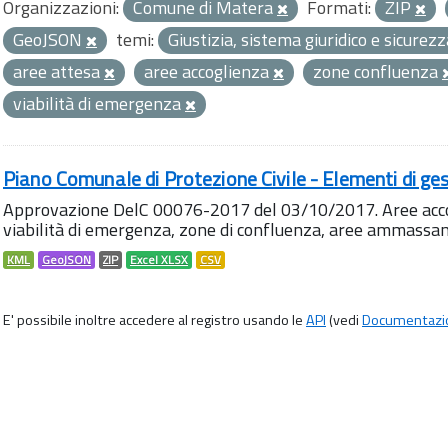
Organizzazioni:
Comune di Matera
Formati:
ZIP
GeoJSON
temi:
Giustizia, sistema giuridico e sicurez
aree attesa
aree accoglienza
zone confluenza
viabilità di emergenza
Piano Comunale di Protezione Civile - Elementi di ges
Approvazione DelC 00076-2017 del 03/10/2017. Aree accog
viabilità di emergenza, zone di confluenza, aree ammass
KML
GeoJSON
ZIP
Excel XLSX
CSV
E' possibile inoltre accedere al registro usando le
API
(vedi
Documentazi