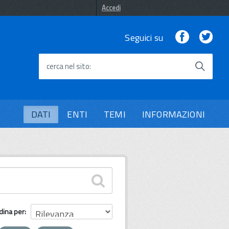
Accedi
Facebook
Twi
Seguici su
cerca nel sito
DATI
ENTI
TEMI
INFORMAZIONI
dina per