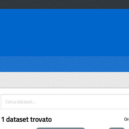
1 dataset trovato
Or