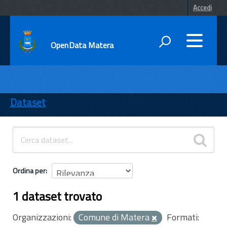
Accedi
OpenData Matera
DATI
ENTI
Dataset
TEMI
INFORMAZIONI
Ordina per
1 dataset trovato
Organizzazioni:
Comune di Matera
Formati: