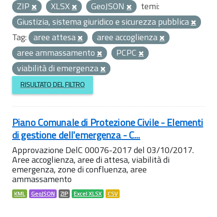
ZIP
XLSX
GeoJSON
temi:
Giustizia, sistema giuridico e sicurezza pubblica
Tag:
aree attesa
aree accoglienza
aree ammassamento
PCPC
viabilità di emergenza
RISULTATO DEL FILTRO
Piano Comunale di Protezione Civile - Elementi
di gestione dell'emergenza - C...
Approvazione DelC 00076-2017 del 03/10/2017.
Aree accoglienza, aree di attesa, viabilità di
emergenza, zone di confluenza, aree
ammassamento
KML
GeoJSON
ZIP
Excel XLSX
CSV