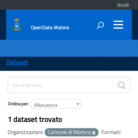
Accedi
OpenData Matera
DATI
ENTI
Dataset
TEMI
INFORMAZIONI
Ordina per
1 dataset trovato
Organizzazioni:
Comune di Matera
Formati: