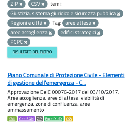
ZIP
CSV
temi:
Giustizia, sistema giuridico e sicurezza pubblica
Regioni e città
Tag:
aree attesa
aree accoglienza
edifici strategici
PCPC
RISULTATO DEL FILTRO
Piano Comunale di Protezione Civile - Elementi
di gestione dell'emergenza - C...
Approvazione DelC 00076-2017 del 03/10/2017.
Aree accoglienza, aree di attesa, viabilità di
emergenza, zone di confluenza, aree
ammassamento
KML
GeoJSON
ZIP
Excel XLSX
CSV