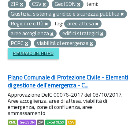
ZIP
CSV
GeoJSON
temi:
Giustizia, sistema giuridico e sicurezza pubblica
Regioni e città
Tag:
aree attesa
aree accoglienza
edifici strategici
PCPC
viabilità di emergenza
RISULTATO DEL FILTRO
Piano Comunale di Protezione Civile - Elementi
di gestione dell'emergenza - C...
Approvazione DelC 00076-2017 del 03/10/2017.
Aree accoglienza, aree di attesa, viabilità di
emergenza, zone di confluenza, aree
ammassamento
KML
GeoJSON
ZIP
Excel XLSX
CSV