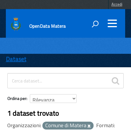
Accedi
OpenData Matera
DATI
ENTI
Dataset
TEMI
INFORMAZIONI
Ordina per
1 dataset trovato
Organizzazioni:
Comune di Matera
Formati: