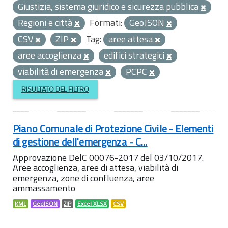
Giustizia, sistema giuridico e sicurezza pubblica
Regioni e città
Formati:
GeoJSON
CSV
ZIP
Tag:
aree attesa
aree accoglienza
edifici strategici
viabilità di emergenza
PCPC
RISULTATO DEL FILTRO
Piano Comunale di Protezione Civile - Elementi
di gestione dell'emergenza - C...
Approvazione DelC 00076-2017 del 03/10/2017.
Aree accoglienza, aree di attesa, viabilità di
emergenza, zone di confluenza, aree
ammassamento
KML
GeoJSON
ZIP
Excel XLSX
CSV