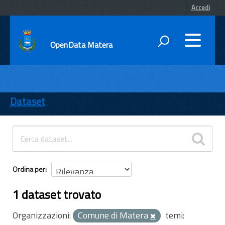
Accedi
OpenData Matera
DATI
ENTI
Dataset
TEMI
INFORMAZIONI
Ordina per
1 dataset trovato
Organizzazioni:
Comune di Matera
temi: