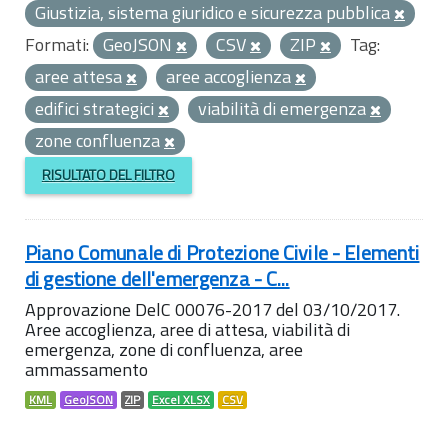
Giustizia, sistema giuridico e sicurezza pubblica
Formati:
GeoJSON
CSV
ZIP
Tag:
aree attesa
aree accoglienza
edifici strategici
viabilità di emergenza
zone confluenza
RISULTATO DEL FILTRO
Piano Comunale di Protezione Civile - Elementi
di gestione dell'emergenza - C...
Approvazione DelC 00076-2017 del 03/10/2017.
Aree accoglienza, aree di attesa, viabilità di
emergenza, zone di confluenza, aree
ammassamento
KML
GeoJSON
ZIP
Excel XLSX
CSV