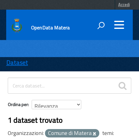
Accedi
OpenData Matera
DATI
ENTI
Dataset
TEMI
INFORMAZIONI
Ordina per
1 dataset trovato
Organizzazioni:
Comune di Matera
temi: