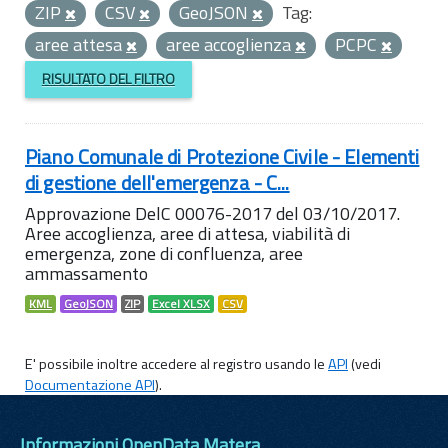
ZIP
CSV
GeoJSON
Tag:
aree attesa
aree accoglienza
PCPC
RISULTATO DEL FILTRO
Piano Comunale di Protezione Civile - Elementi
di gestione dell'emergenza - C...
Approvazione DelC 00076-2017 del 03/10/2017.
Aree accoglienza, aree di attesa, viabilità di
emergenza, zone di confluenza, aree
ammassamento
KML
GeoJSON
ZIP
Excel XLSX
CSV
E' possibile inoltre accedere al registro usando le
API
(vedi
Documentazione API
).
Informazioni OpenData Matera