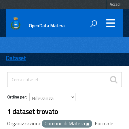
Accedi
OpenData Matera
DATI
ENTI
Dataset
TEMI
INFORMAZIONI
Ordina per
1 dataset trovato
Organizzazioni:
Comune di Matera
Formati: