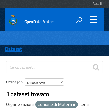
Accedi
OpenData Matera
DATI
ENTI
Dataset
TEMI
INFORMAZIONI
Ordina per
1 dataset trovato
Organizzazioni:
Comune di Matera
temi: