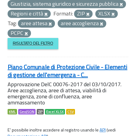
Giustizia, sistema giuridico e sicurezza pubblica
Regioni e città
Formati:
ZIP
XLSX
Tag:
aree attesa
aree accoglienza
PCPC
RISULTATO DEL FILTRO
Piano Comunale di Protezione Civile - Elementi
di gestione dell'emergenza - C...
Approvazione DelC 00076-2017 del 03/10/2017.
Aree accoglienza, aree di attesa, viabilità di
emergenza, zone di confluenza, aree
ammassamento
KML
GeoJSON
ZIP
Excel XLSX
CSV
E' possibile inoltre accedere al registro usando le
API
(vedi