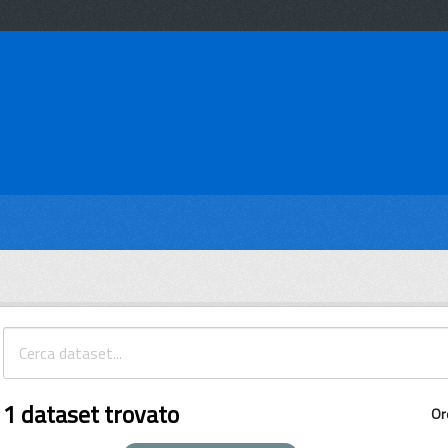
1 dataset trovato
Or