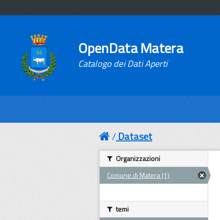
OpenData Matera
Catalogo dei Dati Aperti
Dataset
Organizzazioni
Comune di Matera (1)
temi