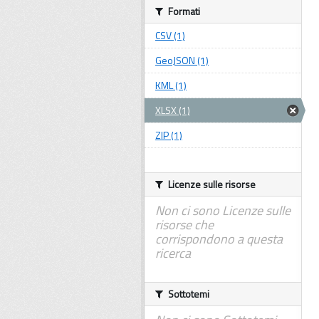
Formati
CSV (1)
GeoJSON (1)
KML (1)
XLSX (1)
ZIP (1)
Licenze sulle risorse
Non ci sono Licenze sulle
risorse che
corrispondono a questa
ricerca
Sottotemi