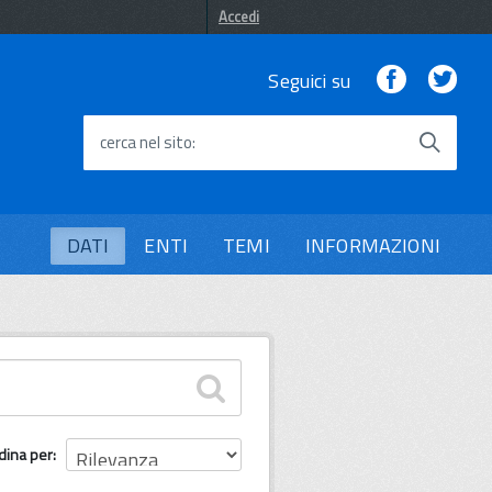
Accedi
Facebook
Twi
Seguici su
cerca nel sito
DATI
ENTI
TEMI
INFORMAZIONI
dina per