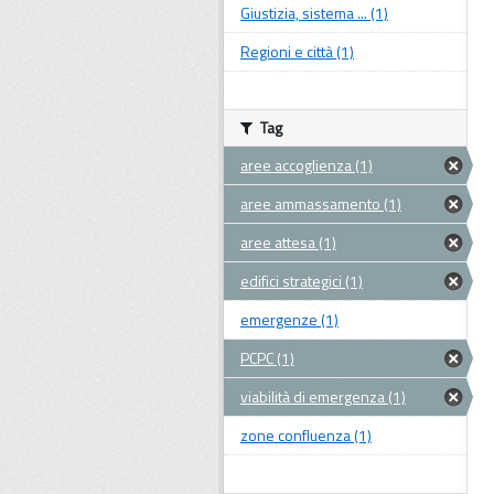
Giustizia, sistema ... (1)
Regioni e città (1)
Tag
aree accoglienza (1)
aree ammassamento (1)
aree attesa (1)
edifici strategici (1)
emergenze (1)
PCPC (1)
viabilità di emergenza (1)
zone confluenza (1)