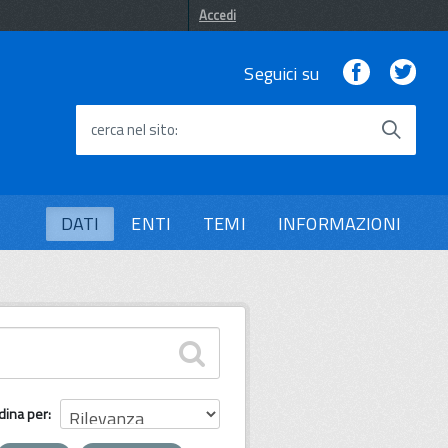
Accedi
Facebook
Twi
Seguici su
cerca nel sito
DATI
ENTI
TEMI
INFORMAZIONI
dina per