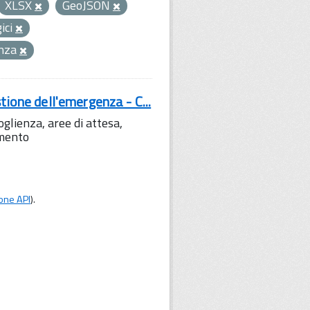
XLSX
GeoJSON
gici
enza
tione dell'emergenza - C...
lienza, aree di attesa,
amento
one API
).