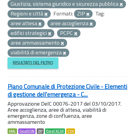
Giustizia, sistema giuridico e sicurezza pubblica
Regioni e città
Formati:
ZIP
Tag:
aree attesa
aree accoglienza
edifici strategici
PCPC
aree ammassamento
viabilità di emergenza
RISULTATO DEL FILTRO
Piano Comunale di Protezione Civile - Elementi
di gestione dell'emergenza - C...
Approvazione DelC 00076-2017 del 03/10/2017.
Aree accoglienza, aree di attesa, viabilità di
emergenza, zone di confluenza, aree
ammassamento
KML
GeoJSON
ZIP
Excel XLSX
CSV