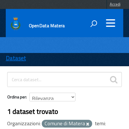
Accedi
OpenData Matera
DATI
ENTI
Dataset
TEMI
INFORMAZIONI
Ordina per
1 dataset trovato
Organizzazioni:
Comune di Matera
temi: