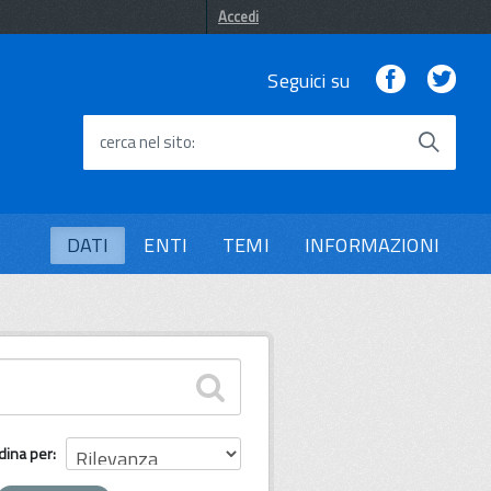
Accedi
Facebook
Twi
Seguici su
cerca nel sito
DATI
ENTI
TEMI
INFORMAZIONI
dina per