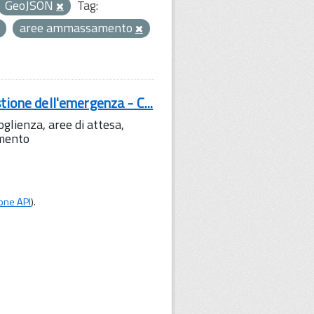
GeoJSON
Tag:
aree ammassamento
tione dell'emergenza - C...
lienza, aree di attesa,
amento
one API
).