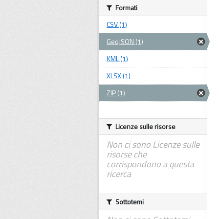
Formati
CSV (1)
GeoJSON (1)
KML (1)
XLSX (1)
ZIP (1)
Licenze sulle risorse
Non ci sono Licenze sulle
risorse che
corrispondono a questa
ricerca
Sottotemi