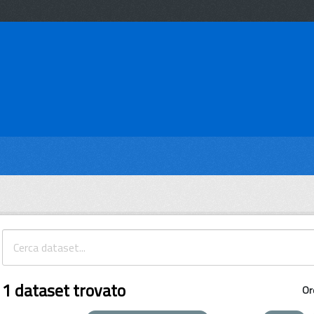
1 dataset trovato
Or