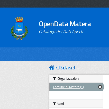
OpenData Matera
Catalogo dei Dati Aperti
Dataset
Organizzazioni
Comune di Matera (1)
temi