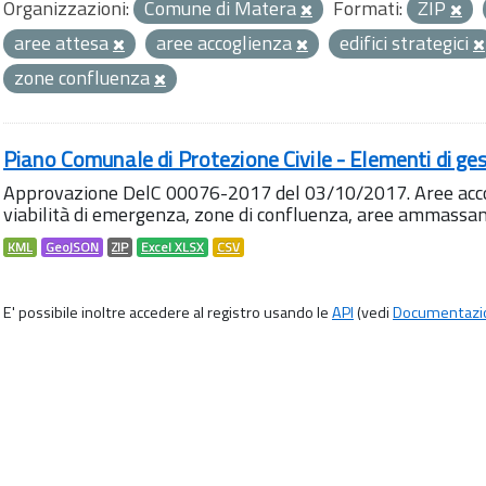
Organizzazioni:
Comune di Matera
Formati:
ZIP
aree attesa
aree accoglienza
edifici strategici
zone confluenza
Piano Comunale di Protezione Civile - Elementi di ges
Approvazione DelC 00076-2017 del 03/10/2017. Aree accog
viabilità di emergenza, zone di confluenza, aree ammass
KML
GeoJSON
ZIP
Excel XLSX
CSV
E' possibile inoltre accedere al registro usando le
API
(vedi
Documentazi