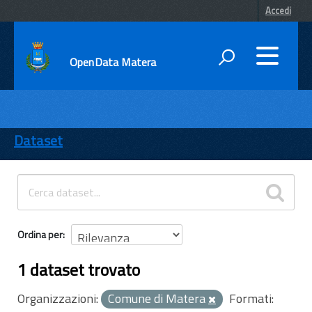
Accedi
OpenData Matera
DATI
ENTI
Dataset
TEMI
INFORMAZIONI
Ordina per
1 dataset trovato
Organizzazioni:
Comune di Matera
Formati: