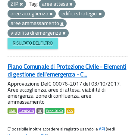
ZIP
Tag:
aree attesa
aree accoglienza
edifici strategici
aree ammassamento
viabilità di emergenza
RISULTATO DEL FILTRO
Piano Comunale di Protezione Civile - Elementi
di gestione dell'emergenza - C...
Approvazione DelC 00076-2017 del 03/10/2017.
Aree accoglienza, aree di attesa, viabilità di
emergenza, zone di confluenza, aree
ammassamento
KML
GeoJSON
ZIP
Excel XLSX
CSV
E' possibile inoltre accedere al registro usando le
API
(vedi