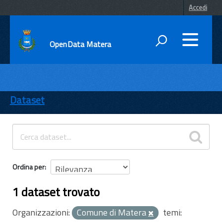
Accedi
OpenData Matera
DATI
ENTI
Dataset
TEMI
INFORMAZIONI
Ordina per
1 dataset trovato
Organizzazioni:
Comune di Matera
temi: