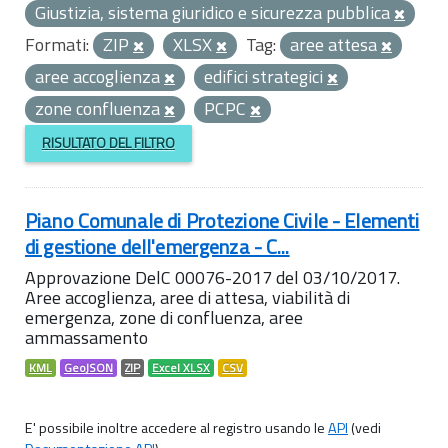
Giustizia, sistema giuridico e sicurezza pubblica
Formati:
ZIP
XLSX
Tag:
aree attesa
aree accoglienza
edifici strategici
zone confluenza
PCPC
RISULTATO DEL FILTRO
Piano Comunale di Protezione Civile - Elementi
di gestione dell'emergenza - C...
Approvazione DelC 00076-2017 del 03/10/2017.
Aree accoglienza, aree di attesa, viabilità di
emergenza, zone di confluenza, aree
ammassamento
KML
GeoJSON
ZIP
Excel XLSX
CSV
E' possibile inoltre accedere al registro usando le
API
(vedi