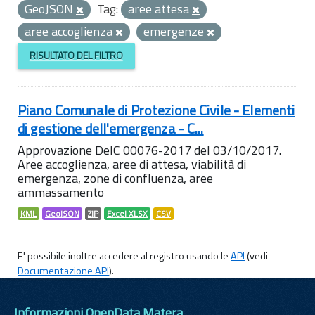
GeoJSON
Tag:
aree attesa
aree accoglienza
emergenze
RISULTATO DEL FILTRO
Piano Comunale di Protezione Civile - Elementi
di gestione dell'emergenza - C...
Approvazione DelC 00076-2017 del 03/10/2017.
Aree accoglienza, aree di attesa, viabilità di
emergenza, zone di confluenza, aree
ammassamento
KML
GeoJSON
ZIP
Excel XLSX
CSV
E' possibile inoltre accedere al registro usando le
API
(vedi
Documentazione API
).
Informazioni OpenData Matera