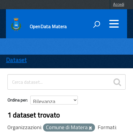
Accedi
OpenData Matera
DATI
ENTI
Dataset
TEMI
INFORMAZIONI
Ordina per
1 dataset trovato
Organizzazioni:
Comune di Matera
Formati: