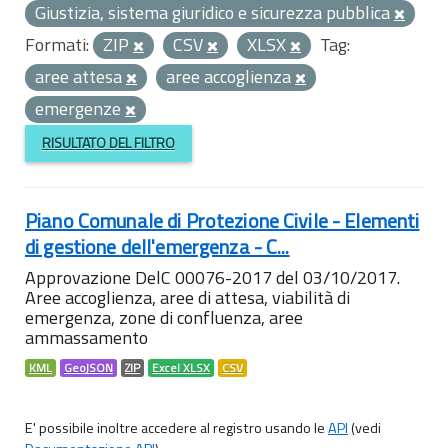
Giustizia, sistema giuridico e sicurezza pubblica
Formati:
ZIP
CSV
XLSX
Tag:
aree attesa
aree accoglienza
emergenze
RISULTATO DEL FILTRO
Piano Comunale di Protezione Civile - Elementi
di gestione dell'emergenza - C...
Approvazione DelC 00076-2017 del 03/10/2017.
Aree accoglienza, aree di attesa, viabilità di
emergenza, zone di confluenza, aree
ammassamento
KML
GeoJSON
ZIP
Excel XLSX
CSV
E' possibile inoltre accedere al registro usando le
API
(vedi