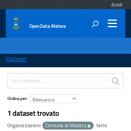
Accedi
OpenData Matera
DATI
ENTI
Dataset
TEMI
INFORMAZIONI
Ordina per
1 dataset trovato
Organizzazioni:
Comune di Matera
temi: