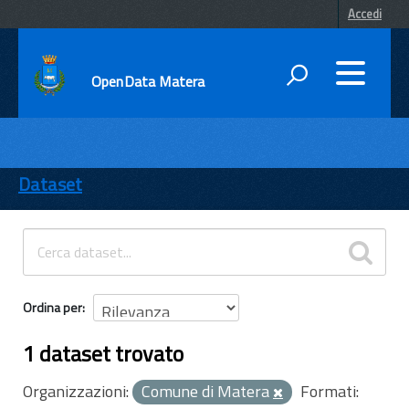
Accedi
OpenData Matera
DATI
ENTI
Dataset
TEMI
INFORMAZIONI
Ordina per
1 dataset trovato
Organizzazioni:
Comune di Matera
Formati: