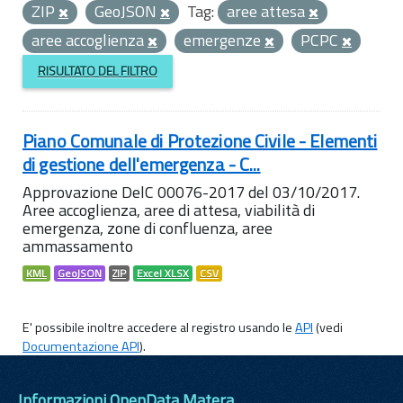
ZIP
GeoJSON
Tag:
aree attesa
aree accoglienza
emergenze
PCPC
RISULTATO DEL FILTRO
Piano Comunale di Protezione Civile - Elementi
di gestione dell'emergenza - C...
Approvazione DelC 00076-2017 del 03/10/2017.
Aree accoglienza, aree di attesa, viabilità di
emergenza, zone di confluenza, aree
ammassamento
KML
GeoJSON
ZIP
Excel XLSX
CSV
E' possibile inoltre accedere al registro usando le
API
(vedi
Documentazione API
).
Informazioni OpenData Matera